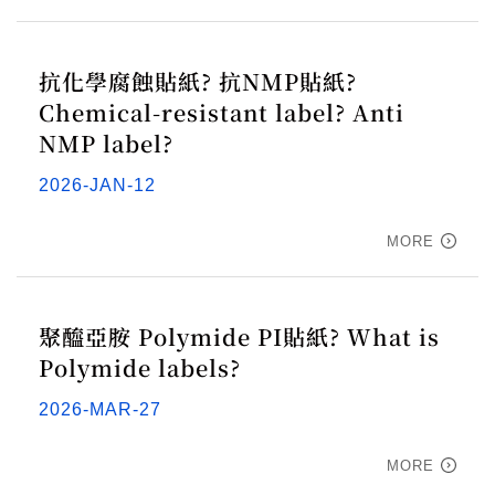
抗化學腐蝕貼紙? 抗NMP貼紙?
Chemical-resistant label? Anti
NMP label?
2026-JAN-12
MORE
聚醯亞胺 Polymide PI貼紙? What is
Polymide labels?
2026-MAR-27
MORE