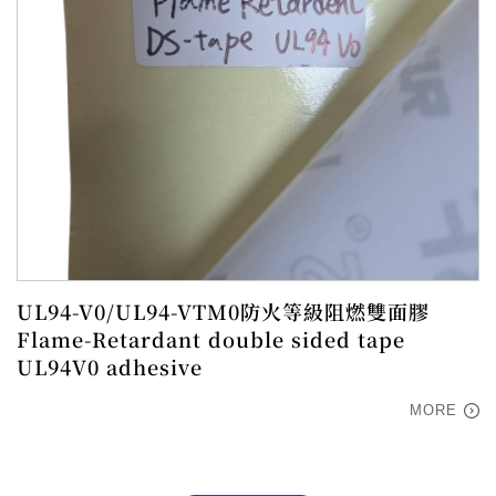
UL94-V0/UL94-VTM0防火等級阻燃雙面膠
Flame-Retardant double sided tape
UL94V0 adhesive
MORE