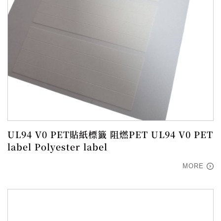
UL94 V0 PET貼紙標籤 阻燃PET UL94 V0 PET
label Polyester label
MORE