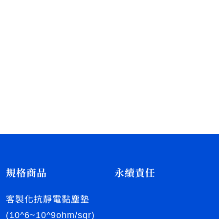
規格商品
永續責任
客製化抗靜電黏塵墊
(10^6~10^9ohm/sqr)