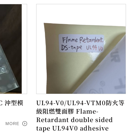
PC 沖型模
UL94-V0/UL94-VTM0防火等
t
級阻燃雙面膠 Flame-
Retardant double sided
MORE
tape UL94V0 adhesive