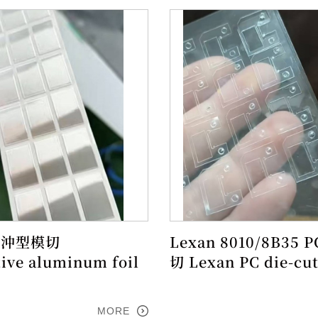
 沖型模切
Lexan 8010/8B35 
ive aluminum foil
切 Lexan PC die-cu
MORE