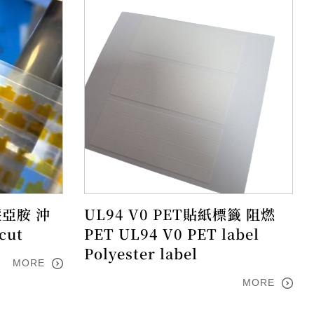
醯亞胺 沖
UL94 V0 PET貼紙標籤 阻燃
cut
PET UL94 V0 PET label
Polyester label
MORE
MORE