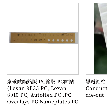
聚碳酸酯銘版 PC銘版 PC面貼
導電鋁箔
(Lexan 8B35 PC, Lexan
Conduct
8010 PC, Autoflex PC ,PC
die-cut
Overlays PC Nameplates PC