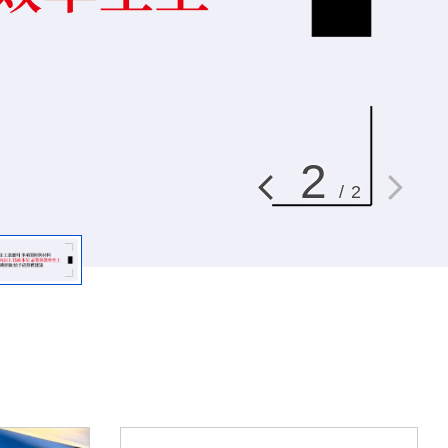
2
/
2