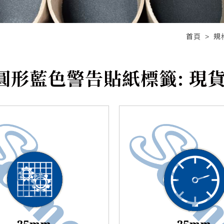
首頁
規
 圓形藍色警告貼紙標籤: 現貨,