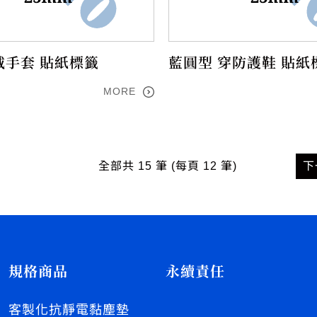
戴手套 貼紙標籤
藍圓型 穿防護鞋 貼紙
MORE
全部共 15 筆 (每頁 12 筆)
下
規格商品
永續責任
客製化抗靜電黏塵墊