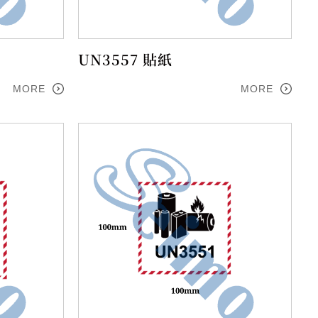
UN3557 貼紙
MORE
MORE