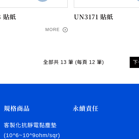
8 貼紙
UN3171 貼紙
MORE
全部共 13 筆 (每頁 12 筆)
下
規格商品
永續責任
客製化抗靜電黏塵墊
(10^6~10^9ohm/sqr)